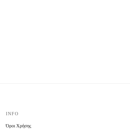
-
%
Pearls multicolour
Silver small earrings
necklace
8,00
€
10,00
€
15,00
€
-
%
Silver earrings
Black belt
8,00
€
10,00
€
9,60
€
12,00
€
INFO
Όροι Χρήσης