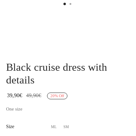
Black cruise dress with
details
39,90
€
49,90
€
20
%
Off
One size
Size
ML
SM