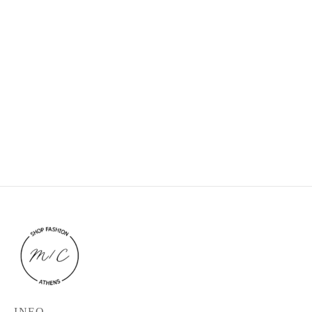
Long sleeve shirts
Nude oversized hoodie
28,00
€
34,90
€
35,00
€
44,90
€
INFO