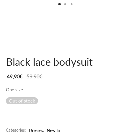
Black lace bodysuit
49,90
€
59,90
€
One size
Out of stock
Categories:
Dresses
,
New In