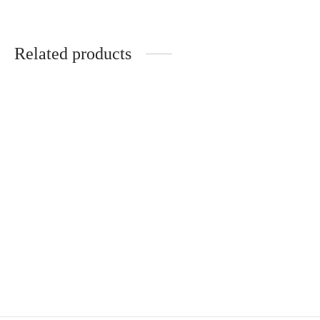
Related products
-
%
Long sleeve shirts
Black and white check
28,00
€
34,90
€
-
%
Beige trousers
Jean Jacket with a fur
39,90
€
49,90
€
99,00
€
129,00
€