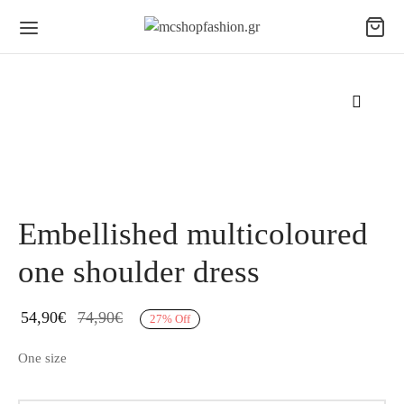
Embellished multicoloured
one shoulder dress
54,90
€
74,90
€
27
%
Off
One size