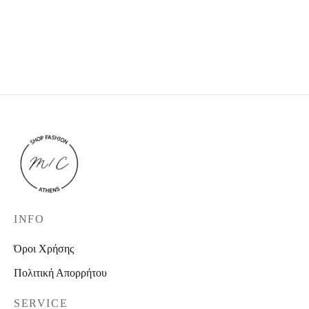
Zebra print jacket
Beige flannel
39,90
€
49,90
€
39,90
€
49,90
€
INFO
Όροι Χρήσης
Πολιτική Απορρήτου
SERVICE