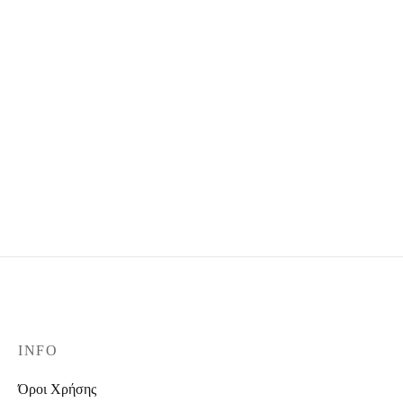
White top with a chain
Black puffer jacket
28,00
€
34,90
€
63,90
€
79,90
€
-
%
Beige flannel
Leather skirt
39,90
€
49,90
€
27,90
€
34,90
€
INFO
Όροι Χρήσης