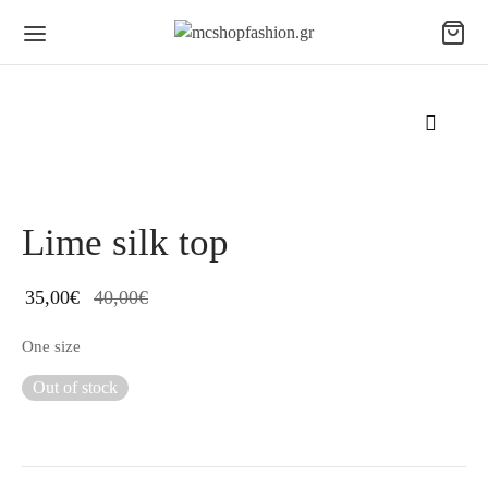
Lime silk top
35,00
€
40,00
€
One size
Out of stock