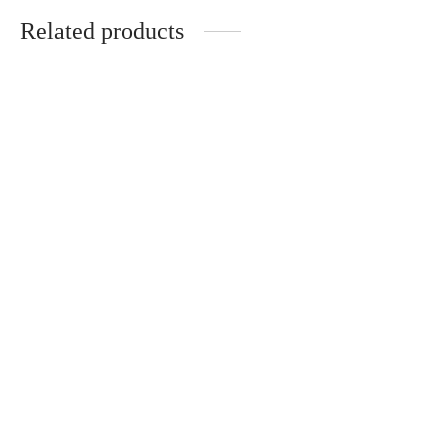
Related products
-
%
Animal print jacket
Long sleeve shirts
51,90
€
64,90
€
28,00
€
34,90
€