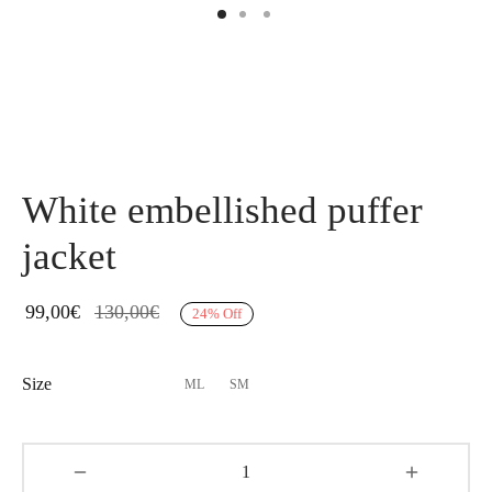
White embellished puffer
jacket
99,00
€
130,00
€
24
%
Off
Size
ML
SM