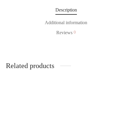
Description
Additional information
Reviews
0
Related products
Floral shirt
White top with a chain
28,00
€
34,90
€