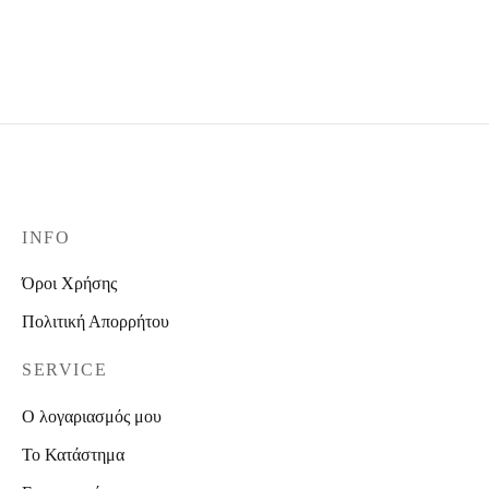
-
%
-
%
Crop Hoodie
Leather skirt
34,00
€
44,90
€
27,90
€
34,90
€
INFO
Όροι Χρήσης
Πολιτική Απορρήτου
SERVICE
Ο λογαριασμός μου
Το Κατάστημα