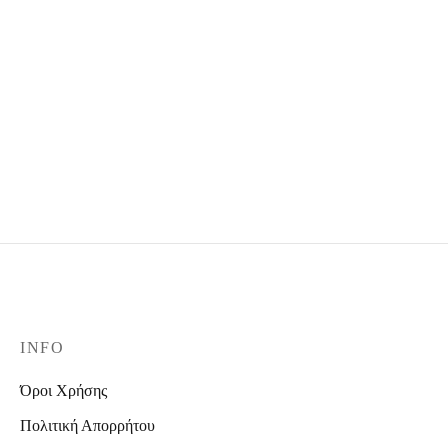
Black Jeans
Leather cabana pants
36,00
€
44,90
€
35,00
€
44,90
€
INFO
Όροι Χρήσης
Πολιτική Απορρήτου