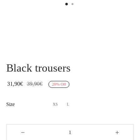
Black trousers
31,90
€
39,90
€
20
%
Off
Size
XS
L